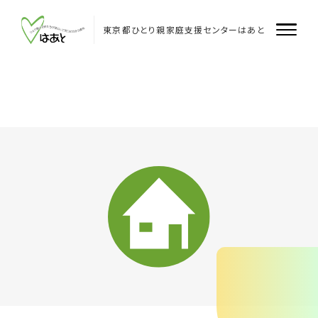
Skip
to
content
東京都ひとり親家庭支援センターはあと
はあとについて
はあと
はあと飯田橋
はあと多摩
企業・団体のみなさまへ
支援者のみなさまへ