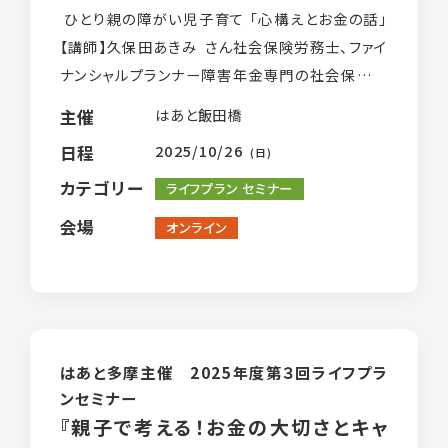
ひとり親の障がい児子育て 「心構えとお金の話」
くらし応援ナビTokyo
【講師】久保田あきみ さん社会保険労務士、ファイ
ナンシャルプランナー障害年金専門の社会保険労
務士であり金融商品を売らない独立系ファイナン
はあと飯田橋
主催
シャルプランナー。専業 […]
ご相談はこちら
2025/10/26
日程
(日)
カテゴリー
ライフプラン セミナー
会場
オンライン
はあと多摩主催 2025年度第３回ライフプラ
ンセミナー
『親子で考える！お金の大切さとキャ