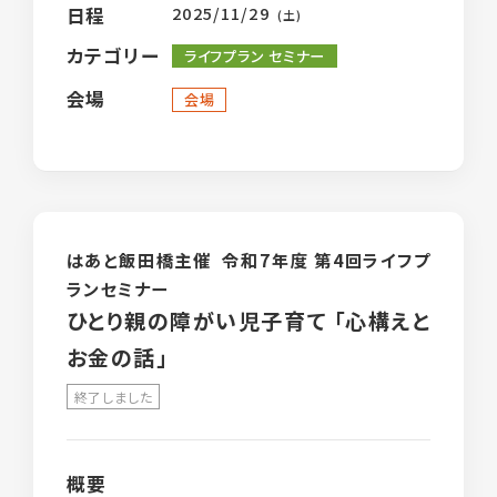
メールマガジン
2025/11/29
日程
(土)
カテゴリー
はあとライン
ライフプラン セミナー
会場
会場
はあと通信
しんぐるまざあず・ふぉーらむ無料職業紹介
所
とぼきょう無料職業紹介所
はあと飯田橋主催 令和7年度 第4回ライフプ
ランセミナー
はあとリーフレット
ひとり親の障がい児子育て 「心構えと
ひとり親インタビュー
お金の話」
就活用スーツレンタル
終了しました
ひとり親家庭のためのポータルサイト(こども
家庭庁)
概要