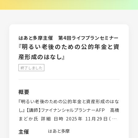
就業支援講習会
グループ相談会
はあと多摩主催 第4回ライフプランセミナー
シングルパパの会
『明るい老後のための公的年金と資
離婚前後の親支援講座
産形成のはなし』
相談支援員研修会 （支援者対象）
終了しました
その他
概要
過去のイベント実績
『明るい老後のための公的年金と資産形成のはな
し』 【講師】ファイナンシャルプランナーAFP 高橋
まどか氏 詳細 日時 2025年 11月29日（土）
役立つ情報
14:00〜15:30 受付13:45〜 対象 東京都在住の
はあと多摩
主催
ひとり親の方 […]