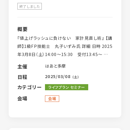
終了しました
概要
『値上げラッシュに負けない 家計見直し術』 【講
師】1級FP技能士 丸子いずみ氏 詳細 日時 2025
年3月8日（土）14:00〜15:30 受付13:45〜 対象
東京都在住のひとり親の方、プレひとり親の方 参
はあと多摩
主催
加費 無 […]
2025/03/08
日程
(土)
カテゴリー
ライフプラン セミナー
会場
会場