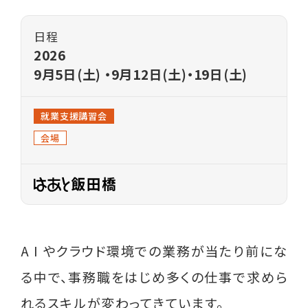
各種相談
日程
就業相談・就業支援
2026
9月5日(土) ・9月12日(土)・19日(土)
生活相談
養育費相談
就業支援講習会
会場
離婚前後の法律相談
親子交流支援
職業紹介
A I やクラウド環境での業務が当たり前にな
イベント
る中で、事務職をはじめ多くの仕事で求めら
ライフプラン セミナー
れるスキルが変わってきています。