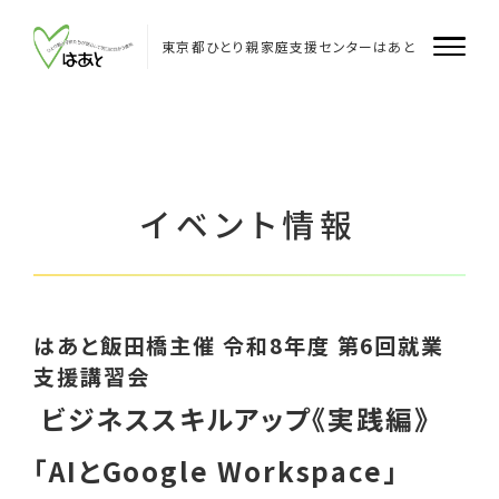
Skip
to
content
東京都ひとり親家庭支援センターはあと
はあとについて
はあと
イベント情報
はあと飯田橋
はあと多摩
はあと飯田橋主催 令和8年度 第6回就業
企業・団体のみなさまへ
支援講習会
ビジネススキルアップ《実践編》
支援者のみなさまへ
「AIとGoogle Workspace」