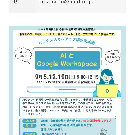
せ
iidabashi@haat.or.jp