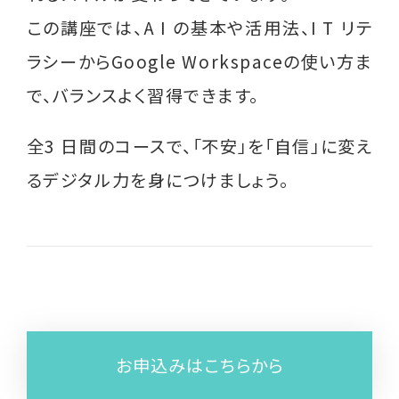
この講座では、A I の基本や活用法、I T リテ
就業支援講習会
ラシーからGoogle Workspaceの使い方ま
グループ相談会
で、バランスよく習得できます。
シングルパパの会
全3 日間のコースで、「不安」を「自信」に変え
離婚前後の親支援講座
るデジタル力を身につけましょう。
相談支援員研修会 （支援者対象）
その他
過去のイベント実績
役立つ情報
お申込みはこちらから