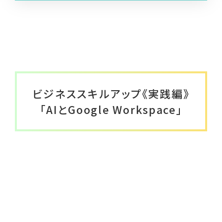
メールマガジン
はあとライン
はあと通信
しんぐるまざあず・ふぉーらむ無料職業紹介
所
ビジネススキルアップ《実践編》
「AIとGoogle Workspace」
とぼきょう無料職業紹介所
はあとリーフレット
ひとり親インタビュー
就活用スーツレンタル
ひとり親家庭のためのポータルサイト(こども
家庭庁)