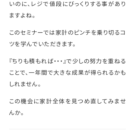
いのに、レジで値段にびっくりする事があり
就業支援講習会
ますよね。
グループ相談会
このセミナーでは家計のピンチを乗り切るコ
シングルパパの会
ツを学んでいただきます。
離婚前後の親支援講座
『ちりも積もれば・・・』で少しの努力を重ねる
相談支援員研修会 （支援者対象）
ことで、一年間で大きな成果が得られるかも
その他
しれません。
過去のイベント実績
この機会に家計全体を見つめ直してみませ
んか。
役立つ情報