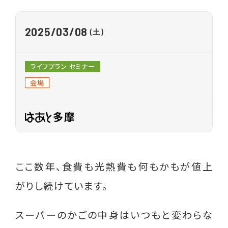
各種相談
2025
03/08
就業相談・就業支援
(土)
生活相談
ライフプラン セミナー
養育費相談
会場
離婚前後の法律相談
親子交流支援
職業紹介
ここ数年、食費も光熱費も何もかもが値上
がりし続けています。
イベント
スーパーのかごの中身はいつもと変わらな
ライフプラン セミナー