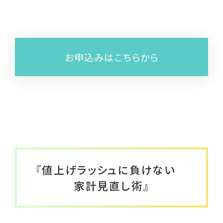
メールマガジン
はあとライン
はあと通信
お申込みはこちらから
しんぐるまざあず・ふぉーらむ無料職業紹介
所
とぼきょう無料職業紹介所
はあとリーフレット
ひとり親インタビュー
『値上げラッシュに負けない
就活用スーツレンタル
家計見直し術』
ひとり親家庭のためのポータルサイト(こども
家庭庁)