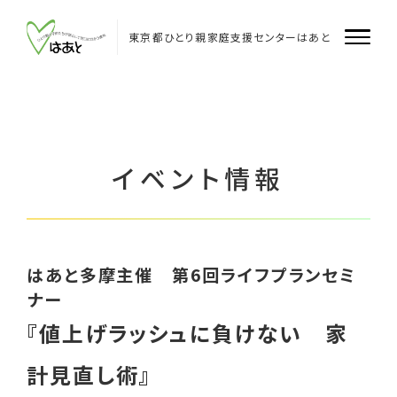
Skip
to
content
東京都ひとり親家庭支援センターはあと
はあとについて
はあと
イベント情報
はあと飯田橋
はあと多摩
はあと多摩主催 第6回ライフプランセミ
企業・団体のみなさまへ
ナー
『値上げラッシュに負けない 家
支援者のみなさまへ
計見直し術』