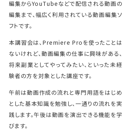
編集からYouTubeなどで配信される動画の
就業支援講習会
編集まで、幅広く利用されている動画編集ソ
グループ相談会
フトです。
シングルパパの会
本講習会は、Premiere Proを使ったことは
離婚前後の親支援講座
ないけれど、動画編集の仕事に興味がある、
将来副業としてやってみたい、といった未経
相談支援員研修会 （支援者対象）
験者の方を対象とした講座です。
その他
午前は動画作成の流れと専門用語をはじめ
過去のイベント実績
とした基本知識を勉強し、一通りの流れを実
践します。午後は動画を演出できる機能を学
役立つ情報
びます。