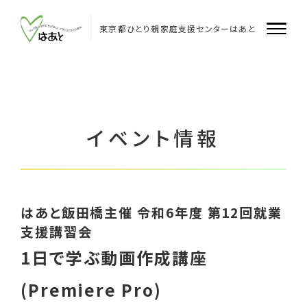
Skip
to
content
東京都ひとり親家庭支援センターはあと
はあとについて
はあと
イベント情報
はあと飯田橋
はあと多摩
はあと飯田橋主催 令和6年度 第12回就業
企業・団体のみなさまへ
支援講習会
1日で学ぶ動画作成講座
支援者のみなさまへ
(Premiere Pro)