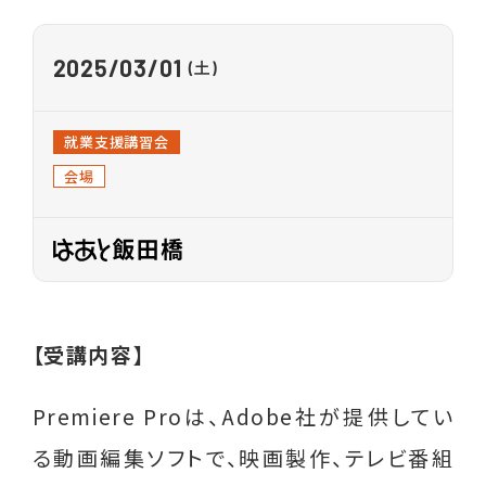
各種相談
2025
03/01
就業相談・就業支援
(土)
生活相談
就業支援講習会
養育費相談
会場
離婚前後の法律相談
親子交流支援
職業紹介
【受講内容】
イベント
Premiere Proは、Adobe社が提供してい
る動画編集ソフトで、映画製作、テレビ番組
ライフプラン セミナー