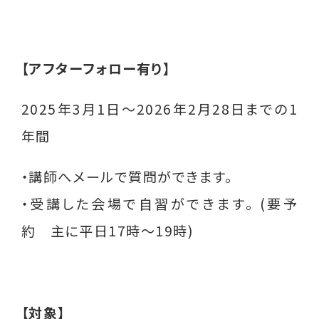
メールマガジン
はあとライン
【アフターフォロー有り】
はあと通信
しんぐるまざあず・ふぉーらむ無料職業紹介
2025年3月1日～2026年2月28日までの1
所
年間
とぼきょう無料職業紹介所
・講師へメールで質問ができます。
はあとリーフレット
・受講した会場で自習ができます。 (要予
ひとり親インタビュー
約 主に平日17時～19時)
就活用スーツレンタル
ひとり親家庭のためのポータルサイト(こども
家庭庁)
【対象】