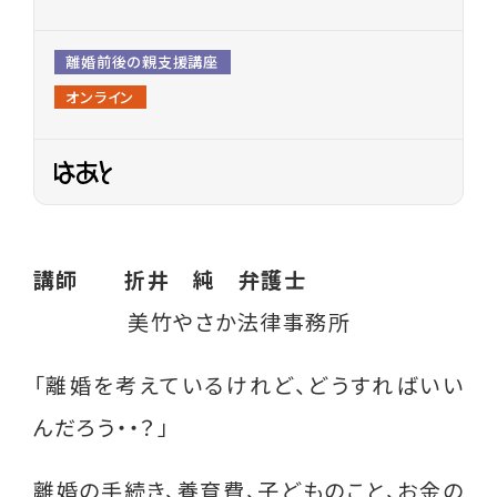
各種相談
離婚前後の親支援講座
就業相談・就業支援
オンライン
生活相談
養育費相談
離婚前後の法律相談
講師 折井 純 弁護士
親子交流支援
美竹やさか法律事務所
職業紹介
「離婚を考えているけれど、どうすればいい
イベント
んだろう・・？」
ライフプラン セミナー
離婚の手続き、養育費、子どものこと、お金の