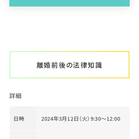
メールマガジン
はあとライン
はあと通信
しんぐるまざあず・ふぉーらむ無料職業紹介
所
離婚前後の法律知識
とぼきょう無料職業紹介所
はあとリーフレット
詳細
ひとり親インタビュー
就活用スーツレンタル
日時
2024年3月12日（火）9:30〜12:00
ひとり親家庭のためのポータルサイト(こども
家庭庁)