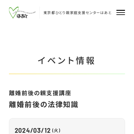
Skip
to
content
東京都ひとり親家庭支援センターはあと
はあとについて
はあと
イベント情報
はあと飯田橋
はあと多摩
離婚前後の親支援講座
企業・団体のみなさまへ
離婚前後の法律知識
支援者のみなさまへ
2024
03/12
(火)