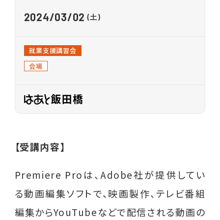
各種相談
2024
03/02
(土)
就業相談・就業支援
就業支援講習会
生活相談
会場
養育費相談
離婚前後の法律相談
親子交流支援
【受講内容】
職業紹介
Premiere Proは、Adobe社が提供してい
イベント
る動画編集ソフトで、映画製作、テレビ番組
編集からYouTubeなどで配信される動画の
ライフプラン セミナー