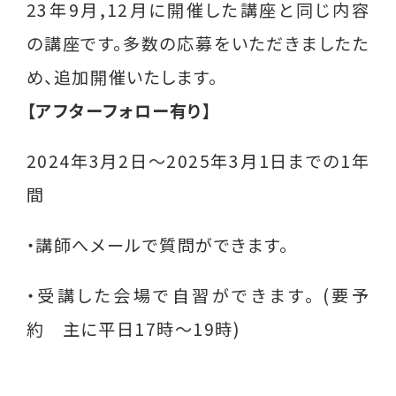
メールマガジン
23年9月,12月に開催した講座と同じ内容
の講座です。多数の応募をいただきましたた
はあとライン
め、追加開催いたします。
はあと通信
【アフターフォロー有り】
しんぐるまざあず・ふぉーらむ無料職業紹介
所
2024年3月2日～2025年3月1日までの1年
間
とぼきょう無料職業紹介所
はあとリーフレット
・講師へメールで質問ができます。
ひとり親インタビュー
・受講した会場で自習ができます。 (要予
就活用スーツレンタル
約 主に平日17時～19時)
ひとり親家庭のためのポータルサイト(こども
家庭庁)