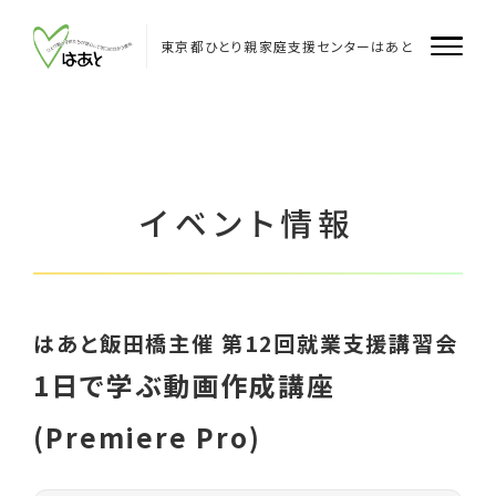
Skip
to
content
東京都ひとり親家庭支援センターはあと
はあとについて
はあと
イベント情報
はあと飯田橋
はあと多摩
はあと飯田橋主催 第12回就業支援講習会
企業・団体のみなさまへ
1日で学ぶ動画作成講座
支援者のみなさまへ
(Premiere Pro)