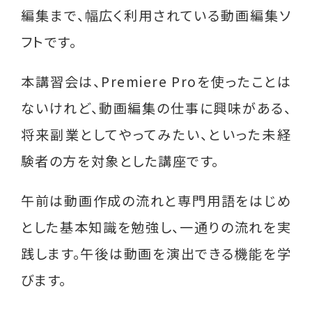
編集まで、幅広く利用されている動画編集ソ
就業支援講習会
フトです。
グループ相談会
本講習会は、Premiere Proを使ったことは
シングルパパの会
ないけれど、動画編集の仕事に興味がある、
離婚前後の親支援講座
将来副業としてやってみたい、といった未経
相談支援員研修会 （支援者対象）
験者の方を対象とした講座です。
その他
午前は動画作成の流れと専門用語をはじめ
過去のイベント実績
とした基本知識を勉強し、一通りの流れを実
践します。午後は動画を演出できる機能を学
役立つ情報
びます。