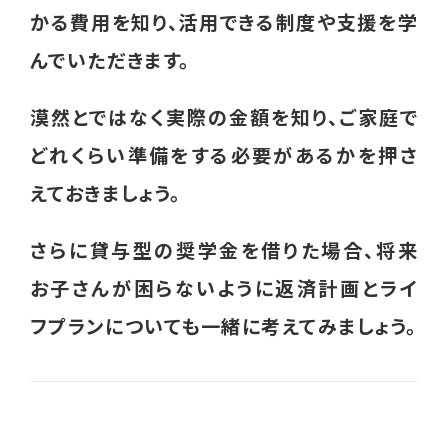
かる費用を知り、活用できる制度や支援を学
就業支援講習会
んでいただきます。
グループ相談会
漠然とではなく実際の金額を知り、ご家庭で
シングルパパの会
どれくらい準備をする必要があるかを押さ
離婚前後の親支援講座
えておきましょう。
相談支援員研修会 （支援者対象）
さらに貸与型の奨学金を借りた場合、将来
その他
お子さんが困らないように返済計画とライ
過去のイベント実績
フプランについても一緒に考えてみましょう。
役立つ情報