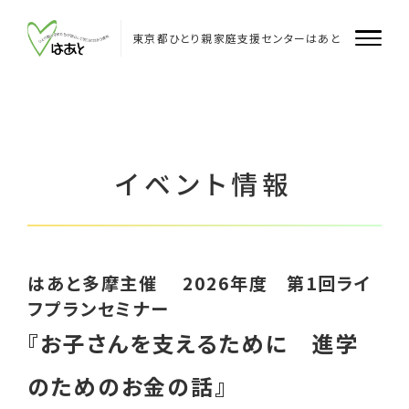
Skip
to
content
東京都ひとり親家庭支援センターはあと
はあとについて
はあと
イベント情報
はあと飯田橋
はあと多摩
はあと多摩主催 2026年度 第1回ライ
企業・団体のみなさまへ
フプランセミナー
『お子さんを支えるために 進学
支援者のみなさまへ
のためのお金の話』