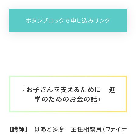
メールマガジン
はあとライン
ボタンブロックで申し込みリンク
はあと通信
しんぐるまざあず・ふぉーらむ無料職業紹介
所
とぼきょう無料職業紹介所
はあとリーフレット
『お子さんを支えるために 進
ひとり親インタビュー
学のためのお金の話』
就活用スーツレンタル
ひとり親家庭のためのポータルサイト(こども
【講師】
はあと多摩 主任相談員（ファイナ
家庭庁)