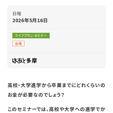
各種相談
日程
就業相談・就業支援
2026年5月16日
生活相談
ライフプラン セミナー
養育費相談
会場
離婚前後の法律相談
親子交流支援
職業紹介
高校・大学進学から卒業までにどれくらいの
お金が必要なのでしょう？
イベント
このセミナーでは、高校や大学への進学でか
ライフプラン セミナー