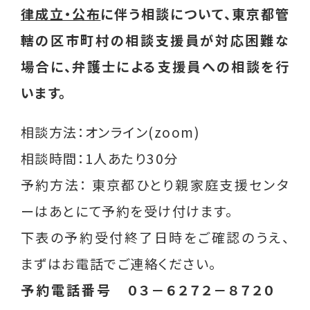
律成立・公布
に伴う相談について、東京都管
就業支援講習会
轄の区市町村の相談支援員が対応困難な
グループ相談会
場合に、弁護士による支援員への相談を行
シングルパパの会
います。
離婚前後の親支援講座
相談方法：オンライン(zoom)
相談支援員研修会 （支援者対象）
相談時間：1人あたり30分
予約方法： 東京都ひとり親家庭支援センタ
その他
ーはあとにて予約を受け付けます。
過去のイベント実績
下表の予約受付終了日時をご確認のうえ、
まずはお電話でご連絡ください。
役立つ情報
予約電話番号 ０３－６２７２－８７２０