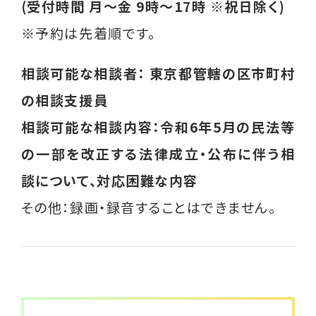
メールマガジン
(受付時間 月～金 9時～17時 ※祝日除く)
※予約は先着順です。
はあとライン
はあと通信
相談可能な相談者： 東京都管轄の区市町村
の相談支援員
しんぐるまざあず・ふぉーらむ無料職業紹介
所
相談可能な相談内容：令和6年5月の民法等
の一部を改正する法律成立・公布に伴う相
とぼきょう無料職業紹介所
談について、対応困難な内容
はあとリーフレット
その他：録画・録音することはできません。
ひとり親インタビュー
就活用スーツレンタル
ひとり親家庭のためのポータルサイト(こども
家庭庁)