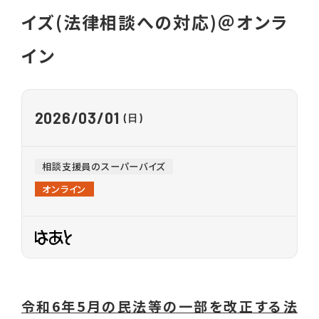
各種相談
イズ(法律相談への対応)＠オンラ
就業相談・就業支援
イン
生活相談
養育費相談
2026
03/01
(日)
離婚前後の法律相談
相談支援員のスーパーバイズ
親子交流支援
オンライン
職業紹介
イベント
令和6年5月の民法等の一部を改正する法
ライフプラン セミナー