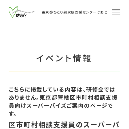
Skip
to
content
東京都ひとり親家庭支援センターはあと
はあとについて
はあと
イベント情報
はあと飯田橋
はあと多摩
こちらに掲載している内容は、研修会では
企業・団体のみなさまへ
ありません。東京都管轄区市町村相談支援
員向けスーパーバイズご案内のページで
支援者のみなさまへ
す。
区市町村相談支援員のスーパーバ